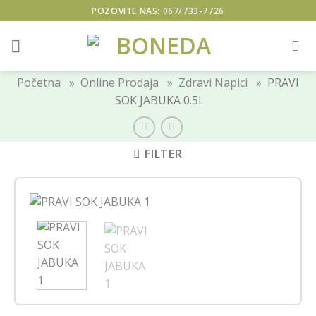
Skip
POZOVITE NAS:
067/733-7726
to
content
Početna
»
Online Prodaja
»
Zdravi Napici
» PRAVI
SOK JABUKA 0.5l
FILTER