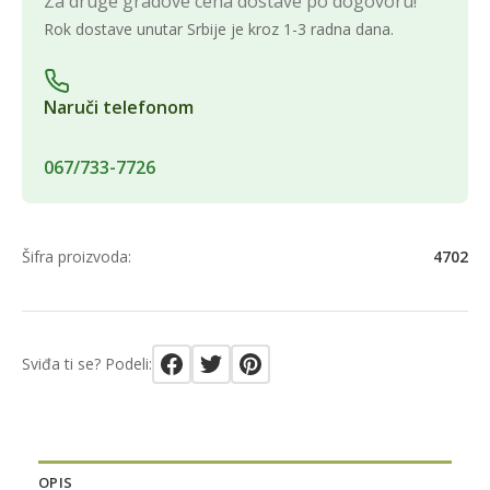
Za druge gradove cena dostave po dogovoru!
Rok dostave unutar Srbije je kroz 1-3 radna dana.
Naruči telefonom
067/733-7726
Šifra proizvoda:
4702
Sviđa ti se? Podeli:
OPIS