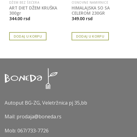
DŽEM BEZ ŠEĆERA
OSNOVNE NAMIRNICE
ART DIET DŽEM KRUŠKA
HIMALAJSKA SO SA
300gr
CELEROM 230GR
344.00
rsd
349.00
rsd
DODAJ U KORPU
DODAJ U KORPU
Autoput BG-ZG, Veletržnica pj 35,bb
Mail: prodaja@boneda.rs
Mob:
067/733-7726