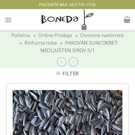
Skip
POZOVITE NAS:
067/733-7726
to
content
Početna
»
Online Prodaja
»
Osnovne namirnice
»
Rinfuzna roba
» PAKOVAN SUNCOKRET
NEOLJUŠTEN SIROV 5/1
FILTER