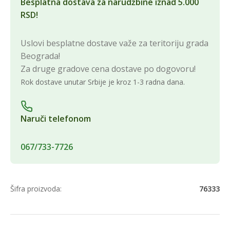
Besplatna dostava za narudžbine iznad 5.000
RSD!
Uslovi besplatne dostave važe za teritoriju grada
Beograda!
Za druge gradove cena dostave po dogovoru!
Rok dostave unutar Srbije je kroz 1-3 radna dana.
Naruči telefonom
067/733-7726
Šifra proizvoda:
76333