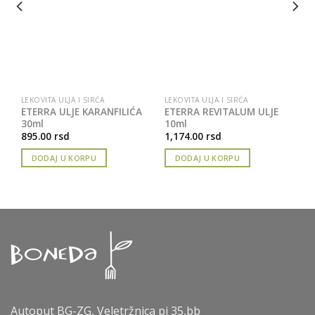
LEKOVITA ULJA I SIRĆA
LEKOVITA ULJA I SIRĆA
ETERRA ULJE KARANFILIĆA
ETERRA REVITALUM ULJE
30ml
10ml
895.00
rsd
1,174.00
rsd
DODAJ U KORPU
DODAJ U KORPU
Autoput BG-ZG, Veletržnica pj 35,bb