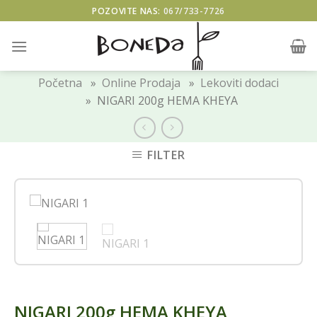
Skip
POZOVITE NAS:
067/733-7726
to
content
Početna
»
Online Prodaja
»
Lekoviti dodaci
» NIGARI 200g HEMA KHEYA
FILTER
NIGARI 200g HEMA KHEYA