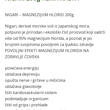
NIGARI – MAGNEZIJUM HLORID 200g
Nigari, derivat morske soli iz Japanskog mora,
potpuno je prirodan i ekološki čist proizvod koji sadrži
više od 95% magnezijum hlorida, a poznat je po
brojnim svojstvima povoljnim za ljudsko zdravlje.
POVOLJNI EFEKTI MAGNEZIJUM HLORIDA NA
ZDRAVLJE ČOVEKA
povećava energiju
ublažava depresiju
opušta nerve i grčeve u mišićima
ublažava glavobolje
štiti kardiovaskularni sistem
podmladjuje organizam
štiti od gripa i prehlade