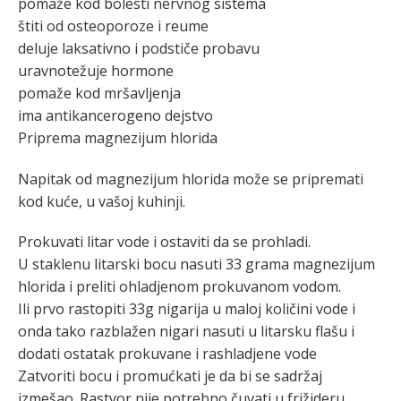
pomaže kod bolesti nervnog sistema
štiti od osteoporoze i reume
deluje laksativno i podstiče probavu
uravnotežuje hormone
pomaže kod mršavljenja
ima antikancerogeno dejstvo
Priprema magnezijum hlorida
Napitak od magnezijum hlorida može se pripremati
kod kuće, u vašoj kuhinji.
Prokuvati litar vode i ostaviti da se prohladi.
U staklenu litarski bocu nasuti 33 grama magnezijum
hlorida i preliti ohladjenom prokuvanom vodom.
Ili prvo rastopiti 33g nigarija u maloj količini vode i
onda tako razblažen nigari nasuti u litarsku flašu i
dodati ostatak prokuvane i rashladjene vode
Zatvoriti bocu i promućkati je da bi se sadržaj
izmešao. Rastvor nije potrebno čuvati u frižideru.