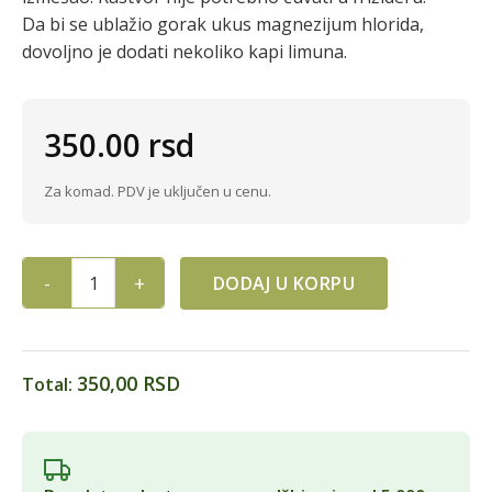
Da bi se ublažio gorak ukus magnezijum hlorida,
dovoljno je dodati nekoliko kapi limuna.
350.00
rsd
Za komad. PDV je uključen u cenu.
DODAJ U KORPU
NIGARI 200g HEMA KHEYA quantity
350,00 RSD
Total: