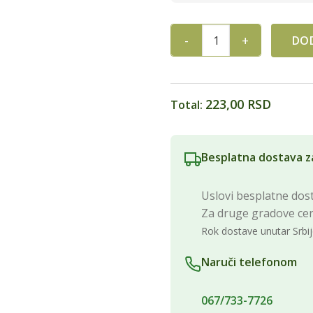
DOD
MENAŽ ČOKOLADA 100G qua
223,00 RSD
Total:
Besplatna dostava z
Uslovi besplatne dost
Za druge gradove ce
Rok dostave unutar Srbij
Naruči telefonom
067/733-7726