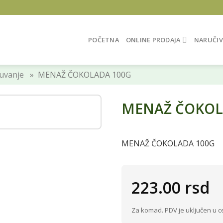
POČETNA
ONLINE PRODAJA
NARUČIV
uvanje
» MENAŽ ČOKOLADA 100G
MENAŽ ČOKOL
MENAŽ ČOKOLADA 100G
223.00
rsd
Za komad. PDV je uključen u c