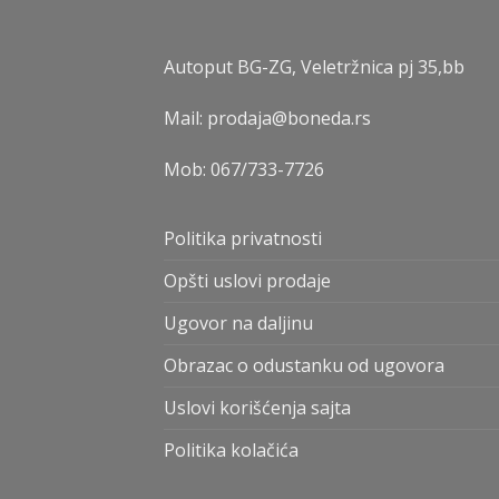
Autoput BG-ZG, Veletržnica pj 35,bb
Mail: prodaja@boneda.rs
Mob:
067/733-7726
Politika privatnosti
Opšti uslovi prodaje
Ugovor na daljinu
Obrazac o odustanku od ugovora
Uslovi korišćenja sajta
Politika kolačića