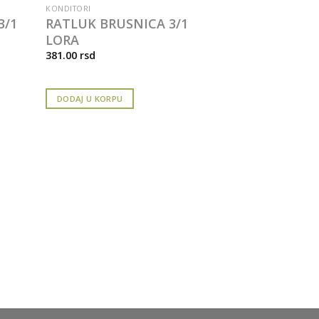
KONDITORI
3/1
RATLUK BRUSNICA 3/1
LORA
381.00
rsd
DODAJ U KORPU
KONDITORI
KIKIRIKI SA
RIO
712.00
rsd
DODAJ U KORPU