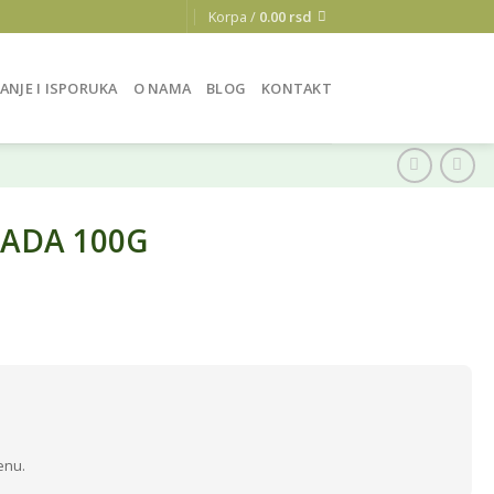
Korpa /
0.00
rsd
ANJE I ISPORUKA
O NAMA
BLOG
KONTAKT
ADA 100G
enu.