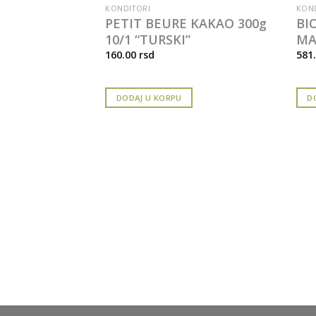
KONDITORI
KOND
PETIT BEURE KAKAO 300g
BI
10/1 “TURSKI”
MA
160.00
rsd
581
DODAJ U KORPU
D