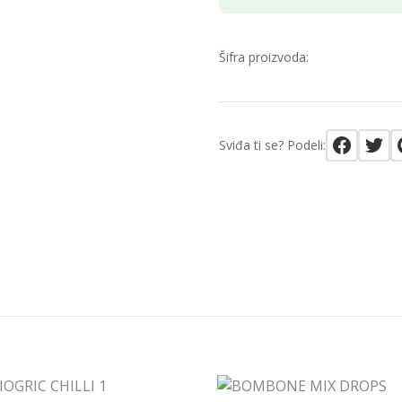
Šifra proizvoda:
Sviđa ti se? Podeli: