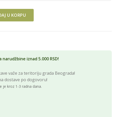
AJ U KORPU
ntity
a narudžbine iznad 5.000 RSD!
ave važe za teritoriju grada Beograda!
na dostave po dogovoru!
e je kroz 1-3 radna dana.