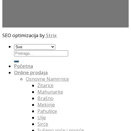
SEO optimizacija by
Strix
Početna
Online prodaja
Osnovne Namirnice
Žitarice
Mahunarke
Brašno
Mekinje
Pahuljice
Ulje
Sirće
Sušeno voće i povrće