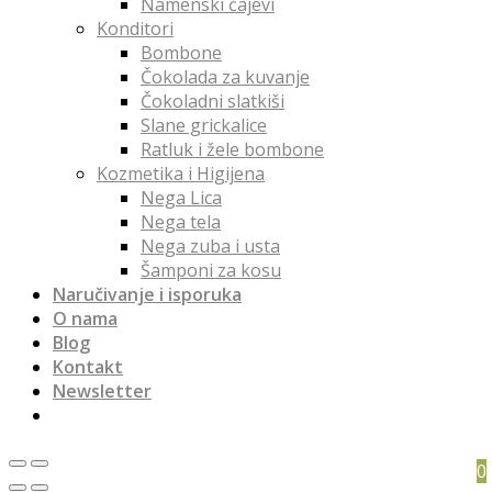
Namenski čajevi
Konditori
Bombone
Čokolada za kuvanje
Čokoladni slatkiši
Slane grickalice
Ratluk i žele bombone
Kozmetika i Higijena
Nega Lica
Nega tela
Nega zuba i usta
Šamponi za kosu
Naručivanje i isporuka
O nama
Blog
Kontakt
Newsletter
0