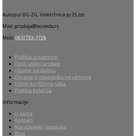
Autoput BG-ZG, Veletržnica pj 35,bb
Mail: prodaja@boneda.rs
Mob:
067/733-7726
Politika privatnosti
Opšti uslovi prodaje
Ugovor na daljinu
Obrazac o odustanku od ugovora
Uslovi korišćenja sajta
Politika kolačića
Informacije
O nama
Kontakt
Naručivanje i isporuka
Blog