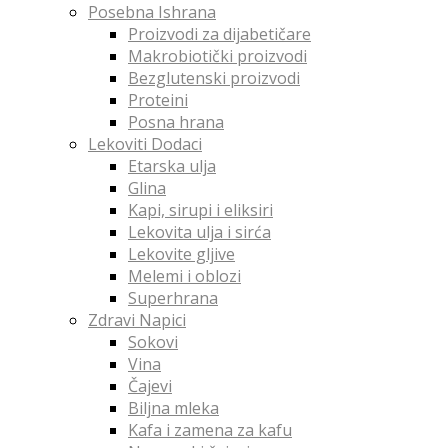
Posebna Ishrana
Proizvodi za dijabetičare
Makrobiotički proizvodi
Bezglutenski proizvodi
Proteini
Posna hrana
Lekoviti Dodaci
Etarska ulja
Glina
Kapi, sirupi i eliksiri
Lekovita ulja i sirća
Lekovite gljive
Melemi i oblozi
Superhrana
Zdravi Napici
Sokovi
Vina
Čajevi
Biljna mleka
Kafa i zamena za kafu