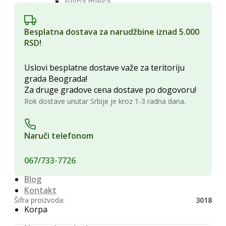
Biljna mleka
Kafa i zamena za kafu
Namenski čajevi
Besplatna dostava za narudžbine iznad 5.000
Konditori
RSD!
Bombone
Čokolada za kuvanje
Uslovi besplatne dostave važe za teritoriju
Čokoladni slatkiši
grada Beograda!
Slane grickalice
Za druge gradove cena dostave po dogovoru!
Ratluk i žele bombone
Kozmetika i Higijena
Rok dostave unutar Srbije je kroz 1-3 radna dana.
Nega Lica
Nega tela
Nega zuba i usta
Naruči telefonom
Šamponi za kosu
Naručivanje i isporuka
067/733-7726
O nama
Blog
Kontakt
Šifra proizvoda:
3018
Korpa