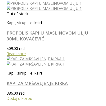
Out of stock
Kapi , sirupi i eliksiri
PROPOLIS KAPI U MASLINOVOM ULJU
30ML KOVAČEVIĆ
509.00
rsd
Read more
Kapi , sirupi i eliksiri
KAPI ZA MRŠAVLJENJE KIRKA
386.00
rsd
Dodaj u korpu