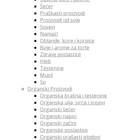
Šećer
Praškasti proizvodi
Proizvodi od soje
Sosevi
Namazi
Oblande, kore i korpice
Boje i arome za torte
Zdrave poslastice
Hleb
Testenine
Musli
So
Organski Proizvodi
Organska brašna i testenine
Organska ulja, sirća i sosevi
Organski šećer
Organski napici
Organski začini
Organske poslastice
Organski orašasti plodovi