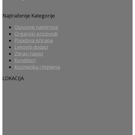
Najtraženije Kategorije
Osnovne namirnice
Organski proizvodi
Posebna ishrana
Lekoviti dodaci
Zdravi napici
Konditori
Kozmetika i higijena
LOKACIJA