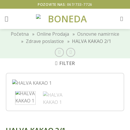
Skip
POZOVITE NAS:
067/733-7726
to
content
Početna
»
Online Prodaja
»
Osnovne namirnice
»
Zdrave poslastice
» HALVA KAKAO 2/1
FILTER