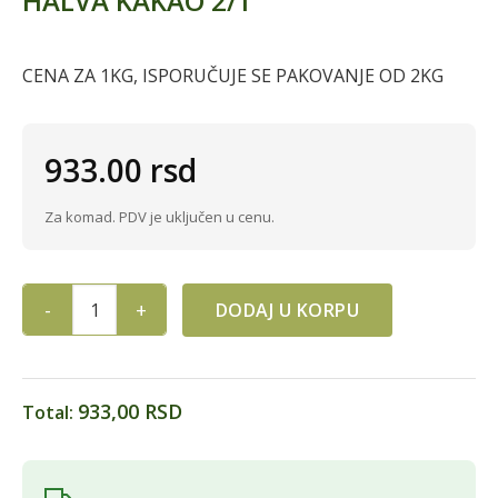
HALVA KAKAO 2/1
CENA ZA 1KG, ISPORUČUJE SE PAKOVANJE OD 2KG
933.00
rsd
Za komad. PDV je uključen u cenu.
DODAJ U KORPU
HALVA KAKAO 2/1 quantity
933,00 RSD
Total: