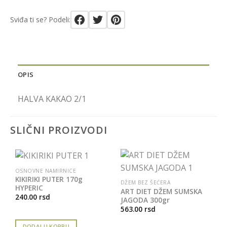
Sviđa ti se? Podeli:
OPIS
HALVA KAKAO 2/1
SLIČNI PROIZVODI
OSNOVNE NAMIRNICE
KIKIRIKI PUTER 170g
DŽEM BEZ ŠEĆERA
HYPERIC
ART DIET DŽEM SUMSKA
240.00
rsd
JAGODA 300gr
563.00
rsd
DODAJ U KORPU