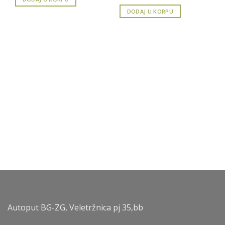
DODAJ U KORPU
Autoput BG-ZG, Veletržnica pj 35,bb