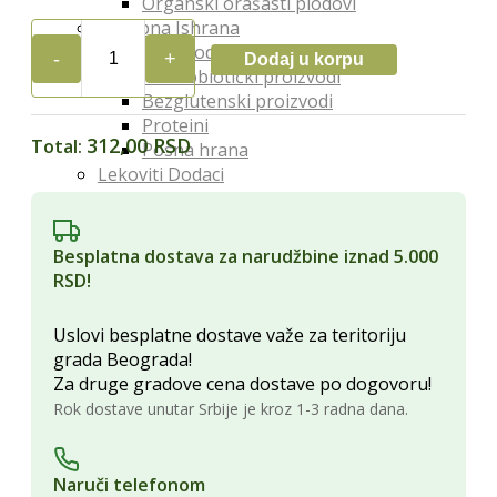
Organski orašasti plodovi
Posebna Ishrana
Proizvodi za dijabetičare
Dodaj u korpu
GALUS
Makrobiotički proizvodi
VIRŠLA
Bezglutenski proizvodi
VEGETARIJANA
Proteini
250G
312,00 RSD
Total:
Posna hrana
quantity
Lekoviti Dodaci
Etarska ulja
Glina
Kapi, sirupi i eliksiri
Besplatna dostava za narudžbine iznad 5.000
Lekovita ulja i sirća
RSD!
Lekovite gljive
Melemi i oblozi
Uslovi besplatne dostave važe za teritoriju
Superhrana
grada Beograda!
Zdravi Napici
Za druge gradove cena dostave po dogovoru!
Sokovi
Rok dostave unutar Srbije je kroz 1-3 radna dana.
Vina
Čajevi
Biljna mleka
Naruči telefonom
Kafa i zamena za kafu