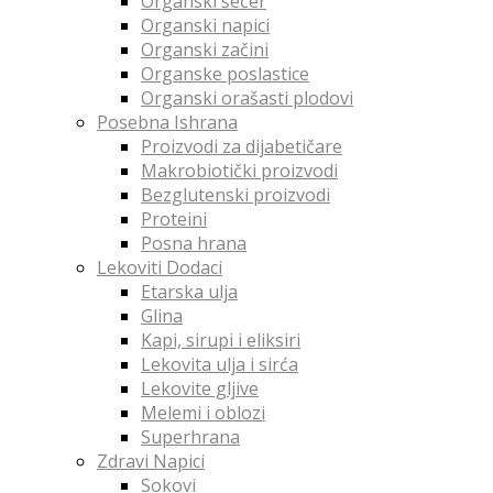
Organski šećer
Organski napici
Organski začini
Organske poslastice
Organski orašasti plodovi
Posebna Ishrana
Proizvodi za dijabetičare
Makrobiotički proizvodi
Bezglutenski proizvodi
Proteini
Posna hrana
Lekoviti Dodaci
Etarska ulja
Glina
Kapi, sirupi i eliksiri
Lekovita ulja i sirća
Lekovite gljive
Melemi i oblozi
Superhrana
Zdravi Napici
Sokovi