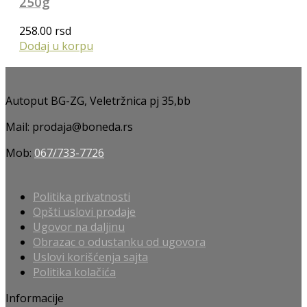
250g
258.00
rsd
Dodaj u korpu
Autoput BG-ZG, Veletržnica pj 35,bb
Mail: prodaja@boneda.rs
Mob:
067/733-7726
Politika privatnosti
Opšti uslovi prodaje
Ugovor na daljinu
Obrazac o odustanku od ugovora
Uslovi korišćenja sajta
Politika kolačića
Informacije