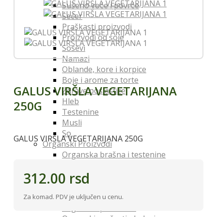
Sušeno voće i povrće
Šećer
Praškasti proizvodi
Proizvodi od soje
Sosevi
Namazi
Oblande, kore i korpice
Boje i arome za torte
GALUS VIRŠLA VEGETARIJANA
Zdrave poslastice
Hleb
250G
Testenine
Musli
So
GALUS VIRŠLA VEGETARIJANA 250G
Organski Proizvodi
Organska brašna i testenine
Organska ulja, sirća i sosevi
312.00
rsd
Organski šećer
Organski napici
Organski začini
Za komad. PDV je uključen u cenu.
Organske poslastice