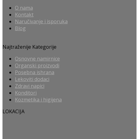
O nama
Kontakt
Naručivanje i isporuka
Blog
Najtraženije Kategorije
Osnovne namirnice
Organski proizvodi
Posebna ishrana
Lekoviti dodaci
Zdravi napici
Konditori
Kozmetika i higijena
LOKACIJA