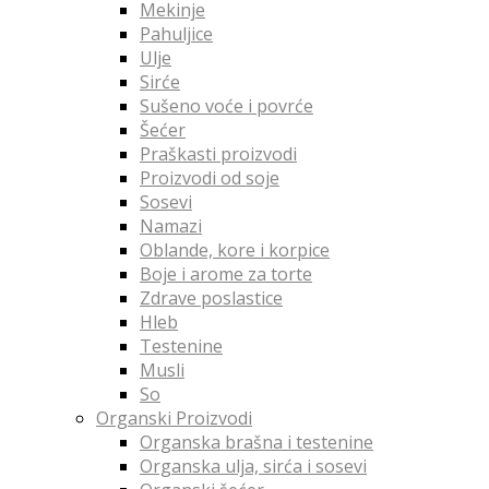
Mekinje
Pahuljice
Ulje
Sirće
Sušeno voće i povrće
Šećer
Praškasti proizvodi
Proizvodi od soje
Sosevi
Namazi
Oblande, kore i korpice
Boje i arome za torte
Zdrave poslastice
Hleb
Testenine
Musli
So
Organski Proizvodi
Organska brašna i testenine
Organska ulja, sirća i sosevi