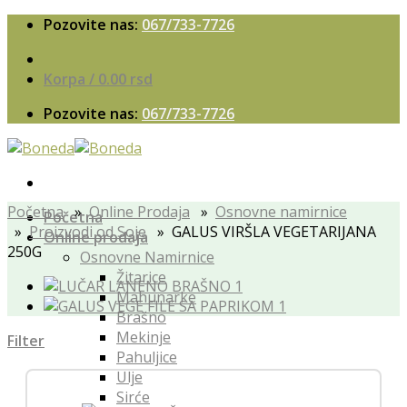
Skip
Pozovite nas:
067/733-7726
to
content
Korpa /
0.00
rsd
Pozovite nas:
067/733-7726
Početna
»
Online Prodaja
»
Osnovne namirnice
Početna
»
Proizvodi od Soje
» GALUS VIRŠLA VEGETARIJANA
Online prodaja
250G
Osnovne Namirnice
Žitarice
Mahunarke
Brašno
Mekinje
Filter
Pahuljice
Ulje
Sirće