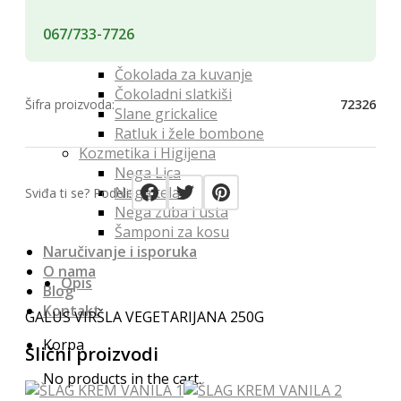
Namenski čajevi
067/733-7726
Konditori
Bombone
Čokolada za kuvanje
Čokoladni slatkiši
Šifra proizvoda:
72326
Slane grickalice
Ratluk i žele bombone
Kozmetika i Higijena
Nega Lica
Nega tela
Sviđa ti se? Podeli:
Nega zuba i usta
Šamponi za kosu
Naručivanje i isporuka
O nama
Opis
Blog
Kontakt
GALUS VIRŠLA VEGETARIJANA 250G
Korpa
Slični proizvodi
No products in the cart.