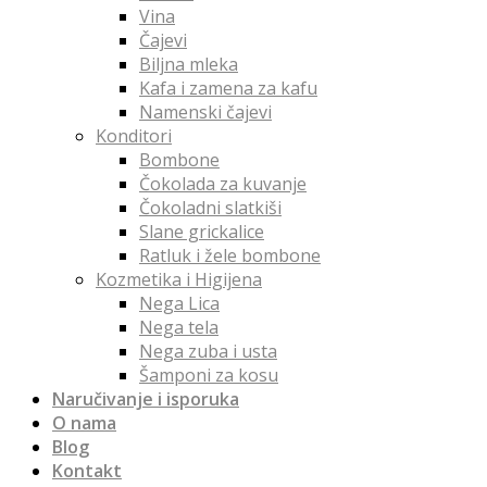
Vina
Čajevi
Biljna mleka
Kafa i zamena za kafu
Namenski čajevi
Konditori
Bombone
Čokolada za kuvanje
Čokoladni slatkiši
Slane grickalice
Ratluk i žele bombone
Kozmetika i Higijena
Nega Lica
Nega tela
Nega zuba i usta
Šamponi za kosu
Naručivanje i isporuka
O nama
Blog
Kontakt