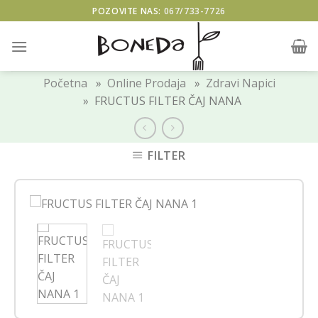
Skip
POZOVITE NAS:
067/733-7726
to
content
Početna
»
Online Prodaja
»
Zdravi Napici
» FRUCTUS FILTER ČAJ NANA
FILTER