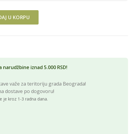
AJ U KORPU
quantity
a narudžbine iznad 5.000 RSD!
ave važe za teritoriju grada Beograda!
na dostave po dogovoru!
e je kroz 1-3 radna dana.