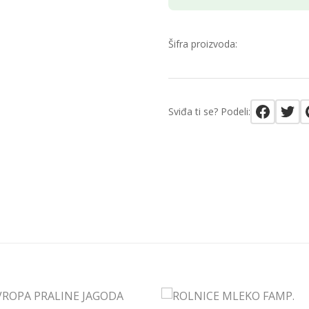
Šifra proizvoda:
Sviđa ti se? Podeli: