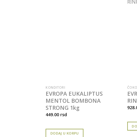
KONDITORI
ČOKO
ANGLA SA
EVROPA EUKALIPTUS
EVR
0g, 25/1
MENTOL BOMBONA
RIN
STRONG 1kg
928.
449.00
rsd
DO
DODAJ U KORPU