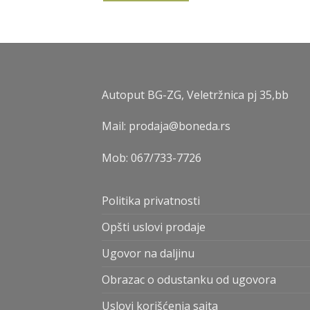
Autoput BG-ZG, Veletržnica pj 35,bb
Mail: prodaja@boneda.rs
Mob:
067/733-7726
Politika privatnosti
Opšti uslovi prodaje
Ugovor na daljinu
Obrazac o odustanku od ugovora
Uslovi korišćenja sajta