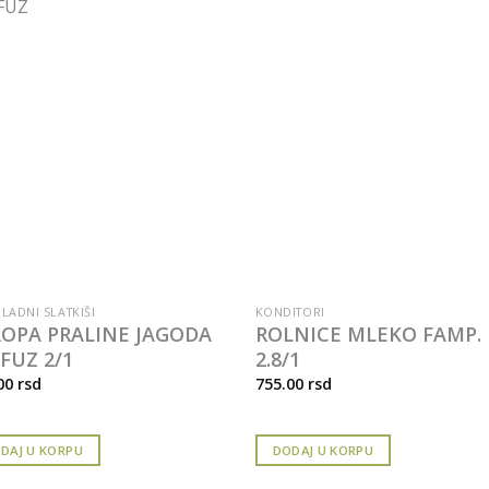
LADNI SLATKIŠI
KONDITORI
OPA PRALINE JAGODA
ROLNICE MLEKO FAMP.
FUZ 2/1
2.8/1
00
rsd
755.00
rsd
DAJ U KORPU
DODAJ U KORPU