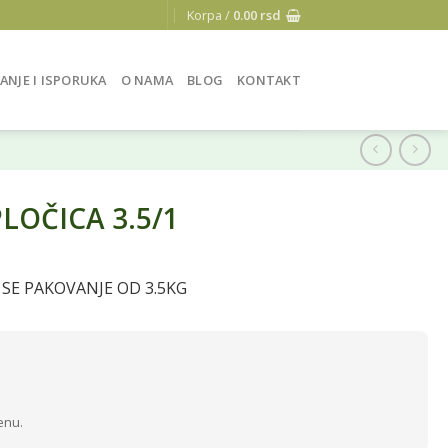
Korpa /
0.00
rsd
ANJE I ISPORUKA
O NAMA
BLOG
KONTAKT
LOČICA 3.5/1
 SE PAKOVANJE OD 3.5KG
enu.