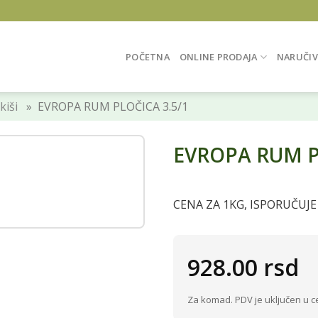
POČETNA
ONLINE PRODAJA
NARUČIV
kiši
» EVROPA RUM PLOČICA 3.5/1
EVROPA RUM P
CENA ZA 1KG, ISPORUČUJE
928.00
rsd
Za komad. PDV je uključen u c