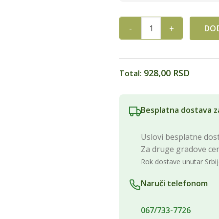
DOD
EVROPA RUM PLOČICA 3.5/1 
928,00 RSD
Total:
Besplatna dostava z
Uslovi besplatne dost
Za druge gradove ce
Rok dostave unutar Srbij
Naruči telefonom
067/733-7726