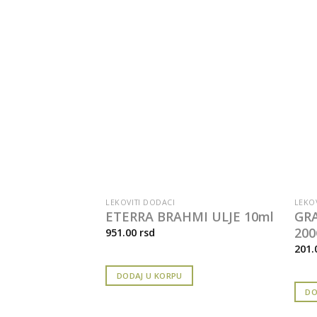
ĆA
LEKOVITI DODACI
LEKO
 GREJPFRUTA
ETERRA BRAHMI ULJE 10ml
GR
200
951.00
rsd
201.
DODAJ U KORPU
DO