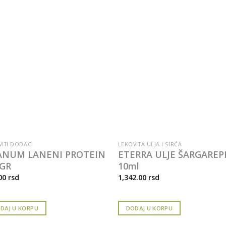
VITI DODACI
LEKOVITA ULJA I SIRĆA
ANUM LANENI PROTEIN
ETERRA ULJE ŠARGAREP
GR
10ml
00
rsd
1,342.00
rsd
DAJ U KORPU
DODAJ U KORPU