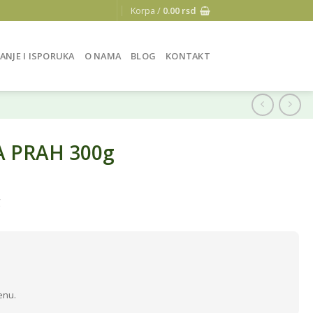
Korpa /
0.00
rsd
ANJE I ISPORUKA
O NAMA
BLOG
KONTAKT
A PRAH 300g
g
enu.