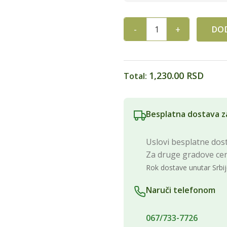
DOD
ETERRA PAPAJA PRAH 300g q
1,230.00 RSD
Total:
Besplatna dostava z
Uslovi besplatne dost
Za druge gradove ce
Rok dostave unutar Srbij
Naruči telefonom
067/733-7726