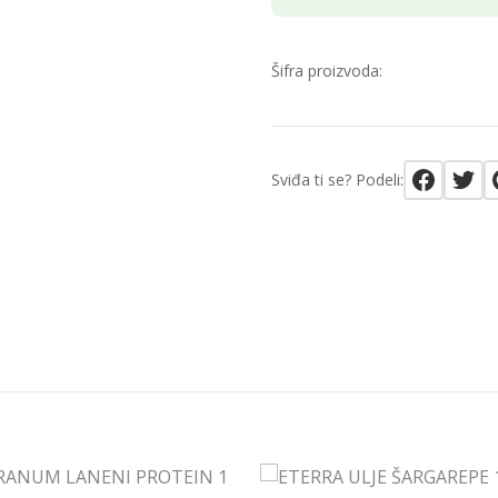
Šifra proizvoda:
Sviđa ti se? Podeli: