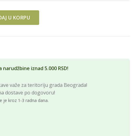
AJ U KORPU
uantity
a narudžbine iznad 5.000 RSD!
ave važe za teritoriju grada Beograda!
na dostave po dogovoru!
e je kroz 1-3 radna dana.