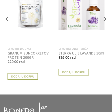
LEKOVITI DODACI
LEKOVITA ULJA I SIRĆA
GRANUM SUNCOKRETOV
ETERRA ULJE LAVANDE 30ml
PROTEIN 200GR
895.00
rsd
220.00
rsd
DODAJ U KORPU
DODAJ U KORPU