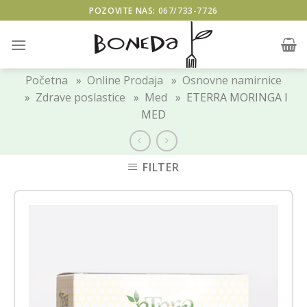
Skip
POZOVITE NAS:
067/733-7726
to
content
Početna
»
Online Prodaja
»
Osnovne namirnice
»
Zdrave poslastice
»
Med
» ETERRA MORINGA I
MED
FILTER