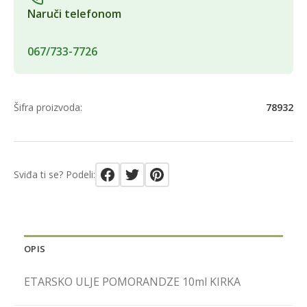
Naruči telefonom
067/733-7726
Šifra proizvoda:
78932
Sviđa ti se? Podeli:
OPIS
ETARSKO ULJE POMORANDZE 10ml KIRKA