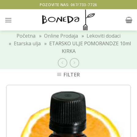
Skip
POZOVITE NAS:
067/733-7726
to
content
Početna
»
Online Prodaja
»
Lekoviti dodaci
»
Etarska ulja
» ETARSKO ULJE POMORANDZE 10ml
KIRKA
FILTER