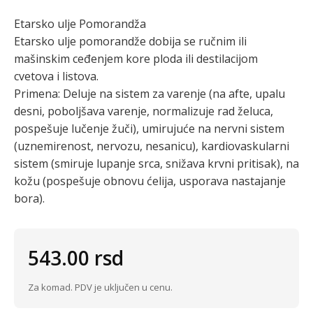
Etarsko ulje Pomorandža
Etarsko ulje pomorandže dobija se ručnim ili
mašinskim ceđenjem kore ploda ili destilacijom
cvetova i listova.
Primena: Deluje na sistem za varenje (na afte, upalu
desni, poboljšava varenje, normalizuje rad želuca,
pospešuje lučenje žuči), umirujuće na nervni sistem
(uznemirenost, nervozu, nesanicu), kardiovaskularni
sistem (smiruje lupanje srca, snižava krvni pritisak), na
kožu (pospešuje obnovu ćelija, usporava nastajanje
bora).
543.00
rsd
Za komad. PDV je uključen u cenu.