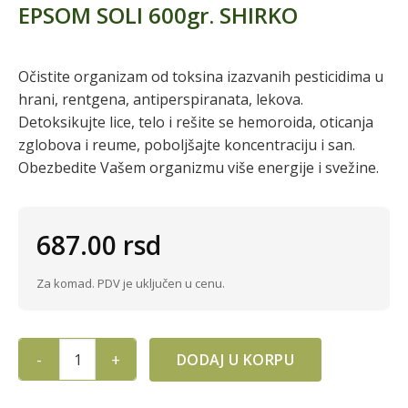
EPSOM SOLI 600gr. SHIRKO
Očistite organizam od toksina izazvanih pesticidima u
hrani, rentgena, antiperspiranata, lekova.
Detoksikujte lice, telo i rešite se hemoroida, oticanja
zglobova i reume, poboljšajte koncentraciju i san.
Obezbedite Vašem organizmu više energije i svežine.
687.00
rsd
Za komad. PDV je uključen u cenu.
DODAJ U KORPU
EPSOM SOLI 600gr. SHIRKO quantity