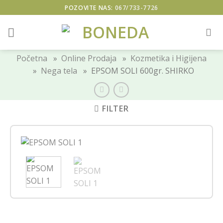
Skip
POZOVITE NAS:
067/733-7726
to
content
Početna
»
Online Prodaja
»
Kozmetika i Higijena
»
Nega tela
» EPSOM SOLI 600gr. SHIRKO
FILTER