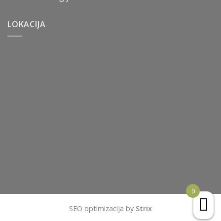
LOKACIJA
0
SEO optimizacija by
Strix