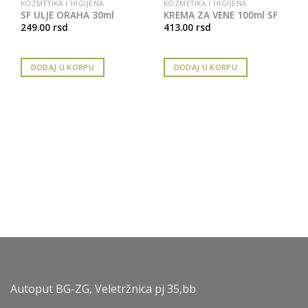
KOZMETIKA I HIGIJENA
KOZMETIKA I HIGIJENA
SF ULJE ORAHA 30ml
KREMA ZA VENE 100ml SF
249.00
rsd
413.00
rsd
DODAJ U KORPU
DODAJ U KORPU
Autoput BG-ZG, Veletržnica pj 35,bb