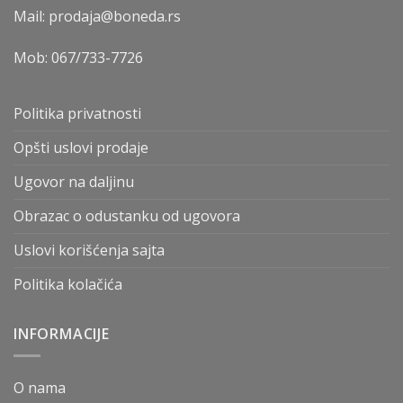
Mail: prodaja@boneda.rs
Mob:
067/733-7726
Politika privatnosti
Opšti uslovi prodaje
Ugovor na daljinu
Obrazac o odustanku od ugovora
Uslovi korišćenja sajta
Politika kolačića
INFORMACIJE
O nama