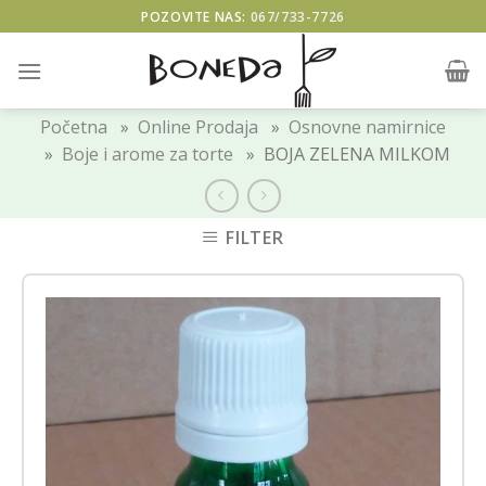
Skip
POZOVITE NAS:
067/733-7726
to
content
Početna
»
Online Prodaja
»
Osnovne namirnice
»
Boje i arome za torte
» BOJA ZELENA MILKOM
FILTER