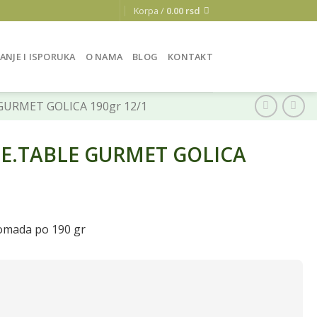
Korpa /
0.00
rsd
ANJE I ISPORUKA
O NAMA
BLOG
KONTAKT
URMET GOLICA 190gr 12/1
TE.TABLE GURMET GOLICA
komada po 190 gr