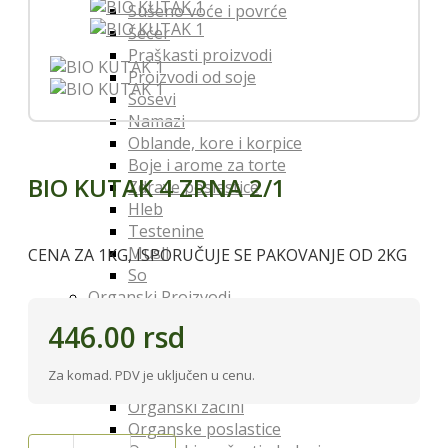
Sušeno voće i povrće
Šećer
Praškasti proizvodi
Proizvodi od soje
Sosevi
Namazi
Oblande, kore i korpice
Boje i arome za torte
BIO KUTAK 4 ZRNA 2/1
Zdrave poslastice
Hleb
Testenine
Musli
CENA ZA 1KG, ISPORUČUJE SE PAKOVANJE OD 2KG
So
Organski Proizvodi
Organska brašna i testenine
446.00
rsd
Organska ulja, sirća i sosevi
Organski šećer
Za komad. PDV je uključen u cenu.
Organski napici
Organski začini
Organske poslastice