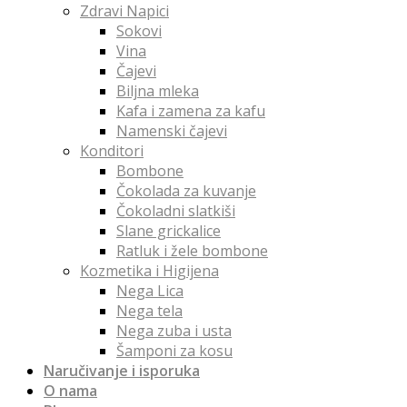
Zdravi Napici
Sokovi
Vina
Čajevi
Biljna mleka
Kafa i zamena za kafu
Namenski čajevi
Konditori
Bombone
Čokolada za kuvanje
Čokoladni slatkiši
Slane grickalice
Ratluk i žele bombone
Kozmetika i Higijena
Nega Lica
Nega tela
Nega zuba i usta
Šamponi za kosu
Naručivanje i isporuka
O nama