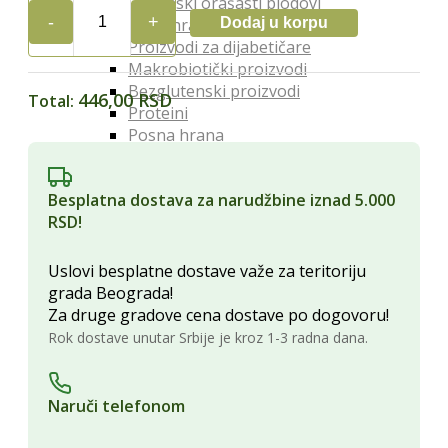
Organski orašasti plodovi
Dodaj u korpu
Posebna Ishrana
BIO
Proizvodi za dijabetičare
KUTAK
Makrobiotički proizvodi
4
Bezglutenski proizvodi
ZRNA
446,00 RSD
Total:
Proteini
2/1
Posna hrana
quantity
Lekoviti Dodaci
Etarska ulja
Besplatna dostava za narudžbine iznad 5.000
Glina
RSD!
Kapi, sirupi i eliksiri
Lekovita ulja i sirća
Lekovite gljive
Uslovi besplatne dostave važe za teritoriju
Melemi i oblozi
grada Beograda!
Superhrana
Za druge gradove cena dostave po dogovoru!
Zdravi Napici
Rok dostave unutar Srbije je kroz 1-3 radna dana.
Sokovi
Vina
Čajevi
Naruči telefonom
Biljna mleka
Kafa i zamena za kafu