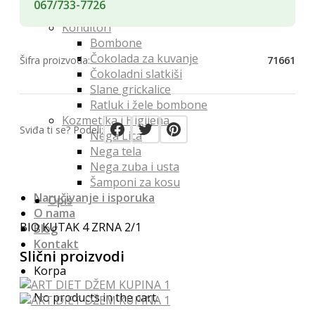
067/733-7726
Namenski čajevi
Konditori
Bombone
Čokolada za kuvanje
Šifra proizvoda:
71661
Čokoladni slatkiši
Slane grickalice
Ratluk i žele bombone
Kozmetika i Higijena
Sviđa ti se? Podeli:
Nega Lica
Nega tela
Nega zuba i usta
Šamponi za kosu
Naručivanje i isporuka
Opis
O nama
BIO KUTAK 4 ZRNA 2/1
Blog
Kontakt
Slični proizvodi
Korpa
No products in the cart.