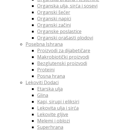
Organska ulja, sirća i sosevi
Organski šećer
Organski napici
Organski začini
Organske poslastice
Organski orašasti plodovi
Posebna Ishrana
Proizvodi za dijabetičare
Makrobiotički proizvodi
Bezglutenski proizvodi
Proteini
Posna hrana
Lekoviti Dodaci
Etarska ulja
Glina
Kapi, sirupi i eliksiri
Lekovita ulja i sirća
Lekovite gljive
Melemi i oblozi
Superhrana