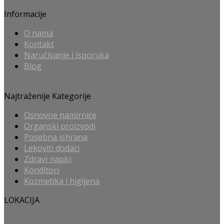
Informacije
O nama
Kontakt
Naručivanje i isporuka
Blog
Najtraženije Kategorije
Osnovne namirnice
Organski proizvodi
Posebna ishrana
Lekoviti dodaci
Zdravi napici
Konditori
Kozmetika i higijena
LOKACIJA