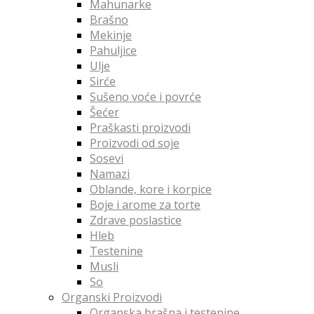
Mahunarke
Brašno
Mekinje
Pahuljice
Ulje
Sirće
Sušeno voće i povrće
Šećer
Praškasti proizvodi
Proizvodi od soje
Sosevi
Namazi
Oblande, kore i korpice
Boje i arome za torte
Zdrave poslastice
Hleb
Testenine
Musli
So
Organski Proizvodi
Organska brašna i testenine