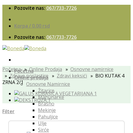
Skip
Pozovite nas:
067/733-7726
to
content
Korpa /
0.00
rsd
Pozovite nas:
067/733-7726
Početna
»
Online Prodaja
»
Osnovne namirnice
Početna
»
Zdrave poslastice
»
Zdravi keksići
» BIO KUTAK 4
Online prodaja
ZRNA 2/1
Osnovne Namirnice
Žitarice
Mahunarke
Brašno
Mekinje
Filter
Pahuljice
Ulje
Sirće