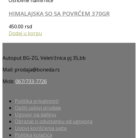
Osnovne namirnice
HIMALAJSKA SO SA POVRĆEM 370GR
450.00
rsd
Dodaj u korpu
Autoput BG-ZG, Veletržnica pj 35,bb
Mail: prodaja@boneda.rs
Mob:
067/733-7726
Politika privatnosti
Opšti uslovi prodaje
Ugovor na daljinu
Obrazac o odustanku od ugovora
Uslovi korišćenja sajta
Politika kolačića