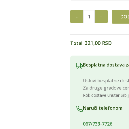
DOD
BIO AZUKI PASULJ 200g quan
321,00 RSD
Total:
Besplatna dostava z
Uslovi besplatne dost
Za druge gradove ce
Rok dostave unutar Srbij
Naruči telefonom
067/733-7726