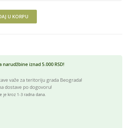
AJ U KORPU
tity
a narudžbine iznad 5.000 RSD!
ave važe za teritoriju grada Beograda!
na dostave po dogovoru!
e je kroz 1-3 radna dana.