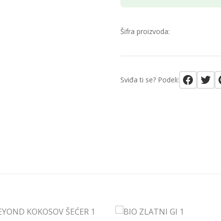
Šifra proizvoda:
Sviđa ti se? Podeli: