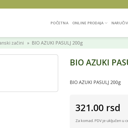
POČETNA
ONLINE PRODAJA
NARUČIV
nski začini
» BIO AZUKI PASULJ 200g
BIO AZUKI PAS
BIO AZUKI PASULJ 200g
321.00
rsd
Za komad. PDV je uključen u c