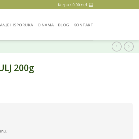
Korpa /
0.00
rsd
ANJE I ISPORUKA
O NAMA
BLOG
KONTAKT
ULJ 200g
enu.