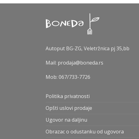
Autoput BG-ZG, Veletržnica pj 35,bb
Mail: prodaja@boneda.rs
Mob:
067/733-7726
Politika privatnosti
Opšti uslovi prodaje
Ugovor na daljinu
Obrazac o odustanku od ugovora