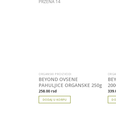
DI
ORGANSKI PROIZVODI
ORGA
CRVENO 200GR
BEYOND OVSENE
BE
PAHULJICE ORGANSKE 250g
200
258.00
rsd
339.
DODAJ U KORPU
DO