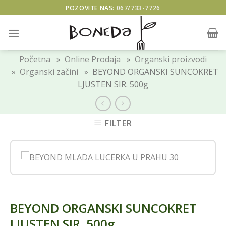
Skip
POZOVITE NAS:
067/733-7726
to
content
Početna
»
Online Prodaja
»
Organski proizvodi
»
Organski začini
» BEYOND ORGANSKI SUNCOKRET
LJUSTEN SIR. 500g
FILTER
BEYOND ORGANSKI SUNCOKRET
LJUSTEN SIR. 500g