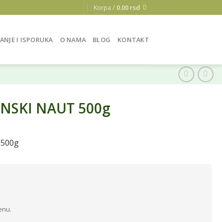
Korpa /
0.00
rsd
ANJE I ISPORUKA
O NAMA
BLOG
KONTAKT
NSKI NAUT 500g
500g
enu.