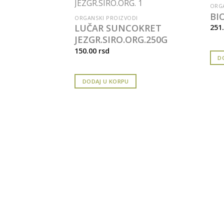
ORGA
BI
ORGANSKI PROIZVODI
LUČAR SUNCOKRET
251
JEZGR.SIRO.ORG.250G
150.00
rsd
D
DODAJ U KORPU