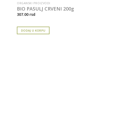
ORGANSKI PROIZVODI
BIO PASULJ CRVENI 200g
307.00
rsd
DODAJ U KORPU
KAFA I ZAMENA ZA 
BEYOND KA
PRŽENA 400
1,359.00
rsd
DODAJ U KORPU