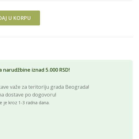
AJ U KORPU
g quantity
a narudžbine iznad 5.000 RSD!
ave važe za teritoriju grada Beograda!
na dostave po dogovoru!
e je kroz 1-3 radna dana.