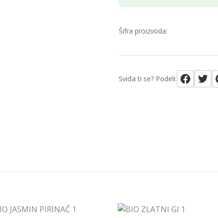
Šifra proizvoda:
Sviđa ti se? Podeli: