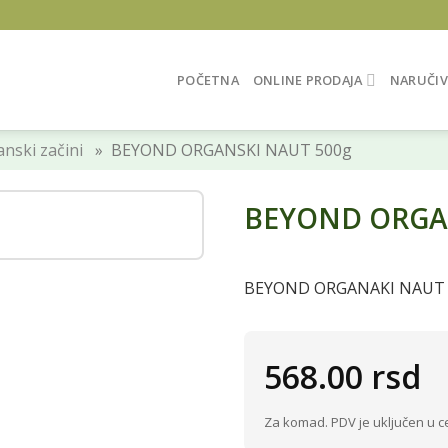
POČETNA
ONLINE PRODAJA
NARUČIV
nski začini
» BEYOND ORGANSKI NAUT 500g
BEYOND ORGA
BEYOND ORGANAKI NAUT 
568.00
rsd
Za komad. PDV je uključen u c