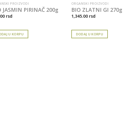
NSKI PROIZVODI
ORGANSKI PROIZVODI
O JASMIN PIRINAČ 200g
BIO ZLATNI GI 270g
.00
rsd
1,345.00
rsd
ODAJ U KORPU
DODAJ U KORPU