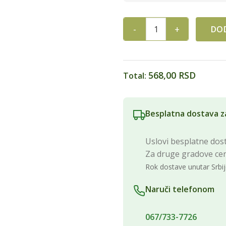
DOD
BEYOND ORGANSKI NAUT 500
568,00 RSD
Total:
Besplatna dostava z
Uslovi besplatne dost
Za druge gradove ce
Rok dostave unutar Srbij
Naruči telefonom
067/733-7726