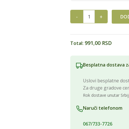
DOD
BASKET INTE. PLOČICE SA OV
991,00 RSD
Total:
Besplatna dostava z
Uslovi besplatne dost
Za druge gradove ce
Rok dostave unutar Srbij
Naruči telefonom
067/733-7726