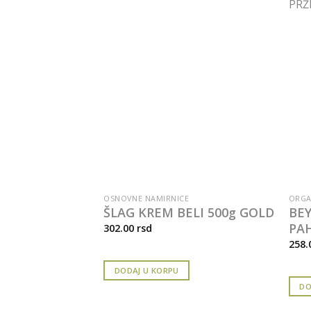
E
OSNOVNE NAMIRNICE
ORGA
ER 170g
ŠLAG KREM BELI 500g GOLD
BE
PAH
302.00
rsd
258.
DODAJ U KORPU
DO