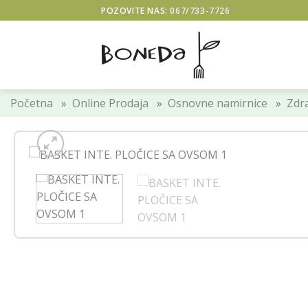
Skip
POZOVITE NAS:
067/733-7726
to
content
Početna
»
Online Prodaja
»
Osnovne namirnice
»
Zdra