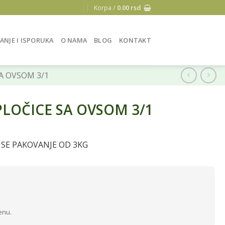
Korpa /
0.00
rsd
ANJE I ISPORUKA
O NAMA
BLOG
KONTAKT
A OVSOM 3/1
PLOČICE SA OVSOM 3/1
 SE PAKOVANJE OD 3KG
enu.