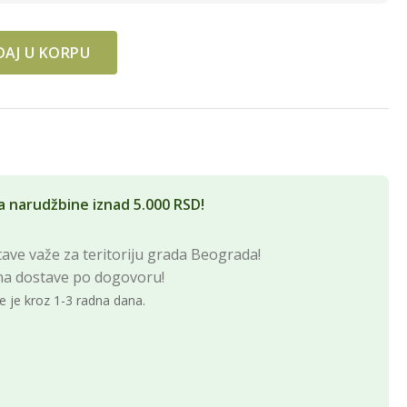
AJ U KORPU
SOM 3/1 quantity
a narudžbine iznad 5.000 RSD!
ave važe za teritoriju grada Beograda!
na dostave po dogovoru!
e je kroz 1-3 radna dana.