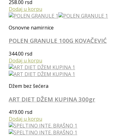
258.00
rsd
Dodaj u korpu
Osnovne namirnice
POLEN GRANULE 100G KOVAČEVIĆ
344.00
rsd
Dodaj u korpu
Džem bez šećera
ART DIET DŽEM KUPINA 300gr
419.00
rsd
Dodaj u korpu