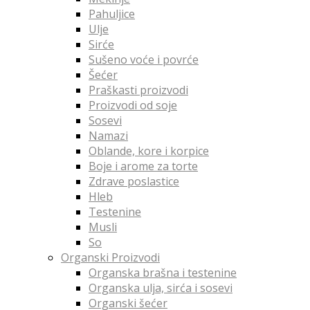
Pahuljice
Ulje
Sirće
Sušeno voće i povrće
Šećer
Praškasti proizvodi
Proizvodi od soje
Sosevi
Namazi
Oblande, kore i korpice
Boje i arome za torte
Zdrave poslastice
Hleb
Testenine
Musli
So
Organski Proizvodi
Organska brašna i testenine
Organska ulja, sirća i sosevi
Organski šećer