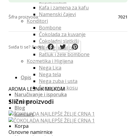
Biljna mleka
Kafa i zamena za kafu
Namenski čajevi
Šifra proizvoda:
7021
Konditori
Bombone
Čokolada za kuvanje
Čokoladni slatkiši
Sviđa ti se? Podeli:
Slane grickalice
Ratluk i žele bombone
Kozmetika i Higijena
Nega Lica
Nega tela
Opis
Nega zuba i usta
Šamponi za kosu
AROMA LEŠNIK MILKOM
Naručivanje i isporuka
Slični proizvodi
O nama
Blog
Kontakt
Korpa
Osnovne namirnice