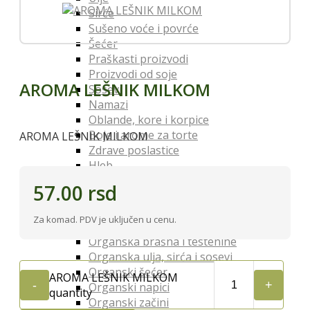
Sirće
Sušeno voće i povrće
Šećer
Praškasti proizvodi
Proizvodi od soje
AROMA LEŠNIK MILKOM
Sosevi
Namazi
Oblande, kore i korpice
Boje i arome za torte
AROMA LEŠNIK MILKOM
Zdrave poslastice
Hleb
Testenine
57.00
rsd
Musli
So
Za komad. PDV je uključen u cenu.
Organski Proizvodi
Organska brašna i testenine
Organska ulja, sirća i sosevi
Organski šećer
AROMA LEŠNIK MILKOM
Organski napici
quantity
Organski začini