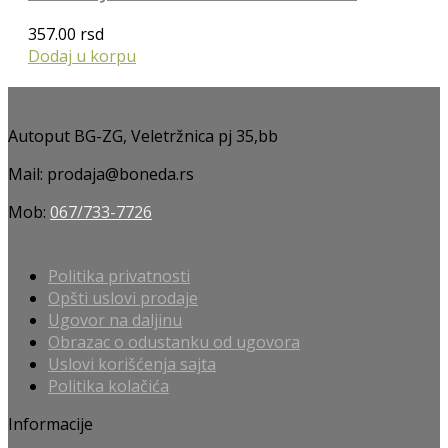
357.00
rsd
Dodaj u korpu
Autoput BG-ZG, Veletržnica pj 35,bb
Mail: prodaja@boneda.rs
Mob:
067/733-7726
Politika privatnosti
Opšti uslovi prodaje
Ugovor na daljinu
Obrazac o odustanku od ugovora
Uslovi korišćenja sajta
Politika kolačića
Informacije