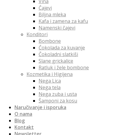
Vina
Čajevi
Biljna mleka
Kafa i zamena za kafu
Namenski čajevi
Konditori
Bombone
Čokolada za kuvanje
Čokoladni slatkiši
Slane grickalice
Ratluk i žele bombone
Kozmetika i Higijena
Nega Lica
Nega tela
Nega zuba i usta
Šamponi za kosu
Naručivanje i isporuka
O nama
Blog
Kontakt
Newsletter