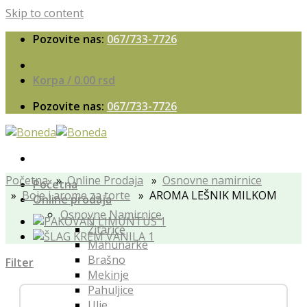
Skip to content
Pozovite nas:
067/733-7726
Korpa /
0.00
rsd
Pozovite nas:
067/733-7726
Početna
»
Online Prodaja
»
Osnovne namirnice
Početna
»
Boje i arome za torte
» AROMA LEŠNIK MILKOM
Online prodaja
Osnovne Namirnice
Žitarice
Mahunarke
Brašno
Filter
Mekinje
Pahuljice
Ulje