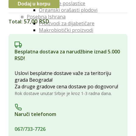
Organske poslastice
Dodaj u korpu
Organski orašasti plodovi
Posebna Ishrana
57,00 RSD
Total:
Proizvodi za dijabetičare
Makrobiotički proizvodi
Bezglutenski proizvodi
Proteini
Posna hrana
Besplatna dostava za narudžbine iznad 5.000
Lekoviti Dodaci
RSD!
Etarska ulja
Glina
Uslovi besplatne dostave važe za teritoriju
Kapi, sirupi i eliksiri
grada Beograda!
Lekovita ulja i sirća
Za druge gradove cena dostave po dogovoru!
Lekovite gljive
Rok dostave unutar Srbije je kroz 1-3 radna dana.
Melemi i oblozi
Superhrana
Zdravi Napici
Naruči telefonom
Sokovi
Vina
067/733-7726
Čajevi