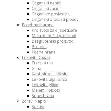
Organski napici
Organski začini
Organske poslastice
Organski orašasti plodovi
Posebna Ishrana
Proizvodi za dijabetičare
Makrobiotički proizvodi
Bezglutenski proizvodi
Proteini
Posna hrana
Lekoviti Dodaci
Etarska ulja
Glina
Kapi, sirupi i eliksiri
Lekovita ulja i sirća
Lekovite gljive
Melemi i oblozi
Superhrana
Zdravi Napici
Sokovi