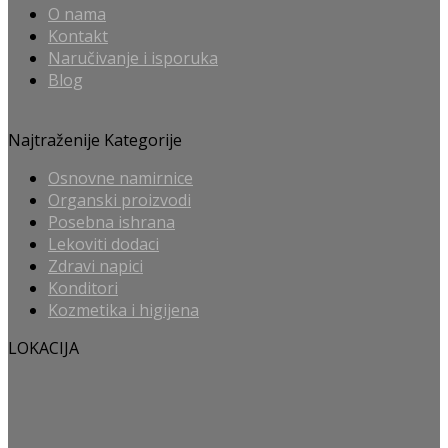
O nama
Kontakt
Naručivanje i isporuka
Blog
Najtraženije Kategorije
Osnovne namirnice
Organski proizvodi
Posebna ishrana
Lekoviti dodaci
Zdravi napici
Konditori
Kozmetika i higijena
LOKACIJA