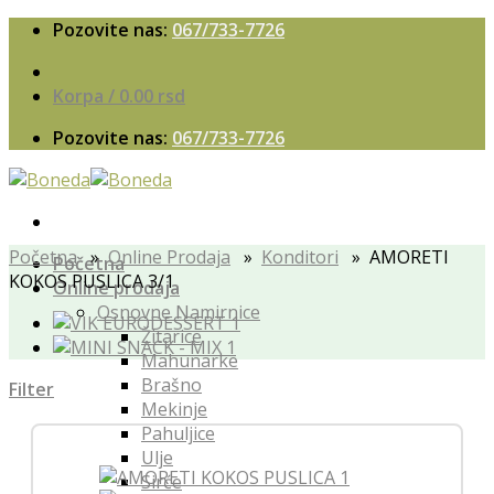
Skip
Pozovite nas:
067/733-7726
to
content
Korpa /
0.00
rsd
Pozovite nas:
067/733-7726
Početna
»
Online Prodaja
»
Konditori
» AMORETI
Početna
KOKOS PUSLICA 3/1
Online prodaja
Osnovne Namirnice
Žitarice
Mahunarke
Brašno
Filter
Mekinje
Pahuljice
Ulje
Sirće