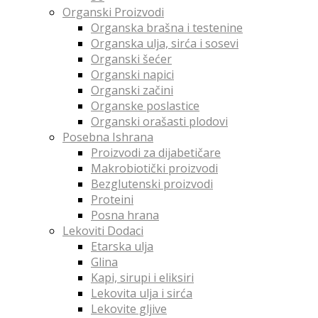
Organski Proizvodi
Organska brašna i testenine
Organska ulja, sirća i sosevi
Organski šećer
Organski napici
Organski začini
Organske poslastice
Organski orašasti plodovi
Posebna Ishrana
Proizvodi za dijabetičare
Makrobiotički proizvodi
Bezglutenski proizvodi
Proteini
Posna hrana
Lekoviti Dodaci
Etarska ulja
Glina
Kapi, sirupi i eliksiri
Lekovita ulja i sirća
Lekovite gljive