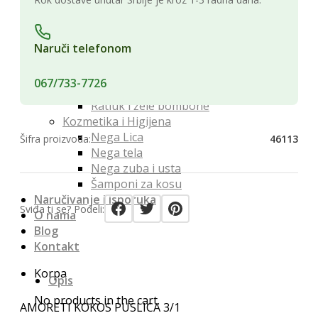
Namenski čajevi
Konditori
Bombone
Naruči telefonom
Čokolada za kuvanje
Čokoladni slatkiši
067/733-7726
Slane grickalice
Ratluk i žele bombone
Kozmetika i Higijena
Nega Lica
Šifra proizvoda:
46113
Nega tela
Nega zuba i usta
Šamponi za kosu
Naručivanje i isporuka
Sviđa ti se? Podeli:
O nama
Blog
Kontakt
Korpa
Opis
No products in the cart.
AMORETI KOKOS PUSLICA 3/1