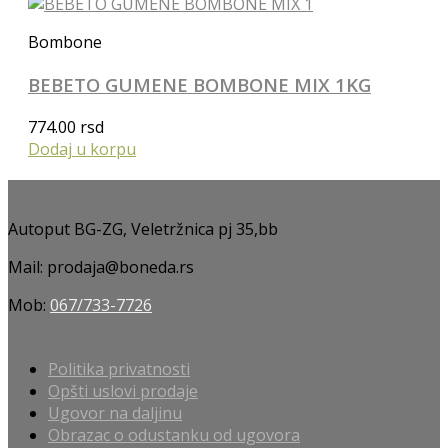
Bombone
BEBETO GUMENE BOMBONE MIX 1KG
774.00
rsd
Dodaj u korpu
Autoput BG-ZG, Veletržnica pj 35,bb
Mail: prodaja@boneda.rs
Mob:
067/733-7726
Politika privatnosti
Opšti uslovi prodaje
Ugovor na daljinu
Obrazac o odustanku od ugovora