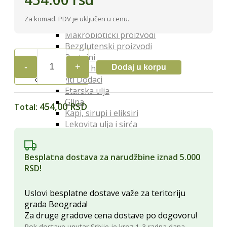
Organski orašasti plodovi
Posebna Ishrana
Za komad. PDV je uključen u cenu.
Proizvodi za dijabetičare
Makrobiotički proizvodi
Bezglutenski proizvodi
Proteini
Dodaj u korpu
Posna hrana
AMORETI
Lekoviti Dodaci
KOKOS
Etarska ulja
PUSLICA
Glina
3/1
454,00 RSD
Total:
Kapi, sirupi i eliksiri
quantity
Lekovita ulja i sirća
Lekovite gljive
Melemi i oblozi
Besplatna dostava za narudžbine iznad 5.000
Superhrana
RSD!
Zdravi Napici
Sokovi
Vina
Uslovi besplatne dostave važe za teritoriju
Čajevi
grada Beograda!
Biljna mleka
Za druge gradove cena dostave po dogovoru!
Kafa i zamena za kafu
Rok dostave unutar Srbije je kroz 1-3 radna dana.