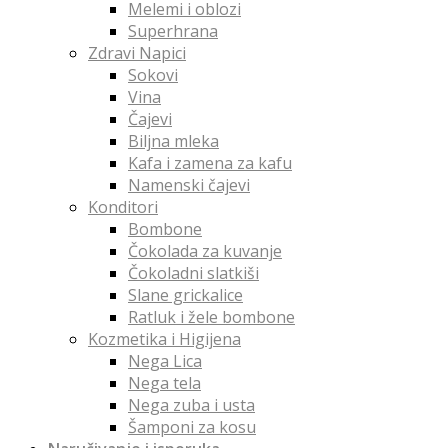
Melemi i oblozi
Superhrana
Zdravi Napici
Sokovi
Vina
Čajevi
Biljna mleka
Kafa i zamena za kafu
Namenski čajevi
Konditori
Bombone
Čokolada za kuvanje
Čokoladni slatkiši
Slane grickalice
Ratluk i žele bombone
Kozmetika i Higijena
Nega Lica
Nega tela
Nega zuba i usta
Šamponi za kosu