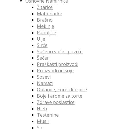
Osnovne Namirnice
Žitarice
Mahunarke
Brašno
Mekinje
Pahuljice
Ulje
Sirće
Sušeno voće i povrće
Šećer
Praškasti proizvodi
Proizvodi od soje
Sosevi
Namazi
Oblande, kore i korpice
Boje i arome za torte
Zdrave poslastice
Hleb
Testenine
Musli
So