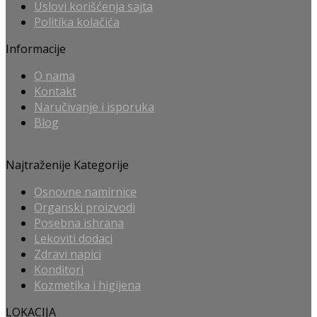
Uslovi korišćenja sajta
Politika kolačića
Informacije
O nama
Kontakt
Naručivanje i isporuka
Blog
Najtraženije Kategorije
Osnovne namirnice
Organski proizvodi
Posebna ishrana
Lekoviti dodaci
Zdravi napici
Konditori
Kozmetika i higijena
LOKACIJA