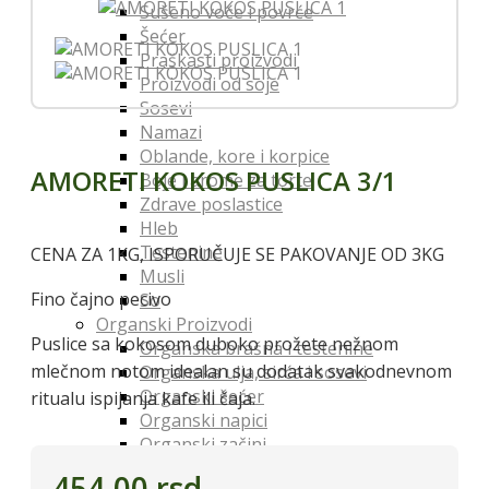
Sušeno voće i povrće
Šećer
Praškasti proizvodi
Proizvodi od soje
Sosevi
Namazi
Oblande, kore i korpice
AMORETI KOKOS PUSLICA 3/1
Boje i arome za torte
Zdrave poslastice
Hleb
Testenine
CENA ZA 1KG, ISPORUČUJE SE PAKOVANJE OD 3KG
Musli
Fino čajno pecivo
So
Organski Proizvodi
Puslice sa kokosom duboko prožete nežnom
Organska brašna i testenine
mlečnom notom idealan su dodatak svakodnevnom
Organska ulja, sirća i sosevi
Organski šećer
ritualu ispijanja kafe ili čaja.
Organski napici
Organski začini
Organske poslastice
454.00
rsd