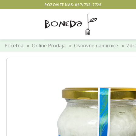
Skip
POZOVITE NAS:
067/733-7726
to
content
Početna
»
Online Prodaja
»
Osnovne namirnice
»
Zdra