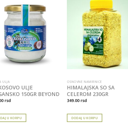
A ULJA
OSNOVNE NAMIRNICE
KOSOVO ULJE
HIMALAJSKA SO SA
GANSKO 150GR BEYOND
CELEROM 230GR
00
rsd
349.00
rsd
DAJ U KORPU
DODAJ U KORPU