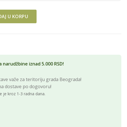
AJ U KORPU
OND quantity
a narudžbine iznad 5.000 RSD!
ave važe za teritoriju grada Beograda!
na dostave po dogovoru!
e je kroz 1-3 radna dana.