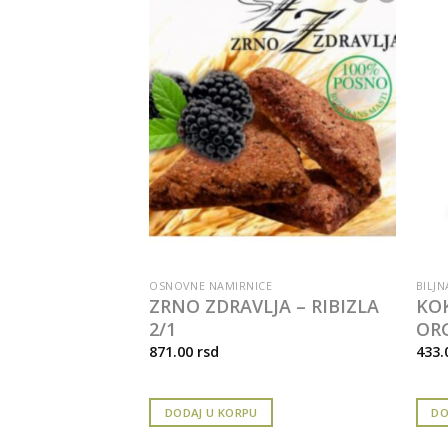
RTE
OSNOVNE NAMIRNICE
BILJN
OJEVI NA ŽICI
ZRNO ZDRAVLJA – RIBIZLA
KO
2/1
OR
871.00
rsd
433.
DODAJ U KORPU
DO