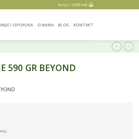
Korpa /
0.00
rsd
ANJE I ISPORUKA
O NAMA
BLOG
KONTAKT
E 590 GR BEYOND
BEYOND
enu.