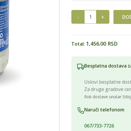
DOD
KOKOSOVO ULJE 590 GR BEY
1,456.00 RSD
Total:
Besplatna dostava z
Uslovi besplatne dost
Za druge gradove ce
Rok dostave unutar Srbij
Naruči telefonom
067/733-7726