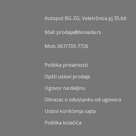
Autoput BG-ZG, Veletržnica pj 35,bb
Mail: prodaja@boneda.rs
Mob:
067/733-7726
Politika privatnosti
Opšti uslovi prodaje
Ugovor na daljinu
Obrazac o odustanku od ugovora
Uslovi korišćenja sajta
Politika kolačića