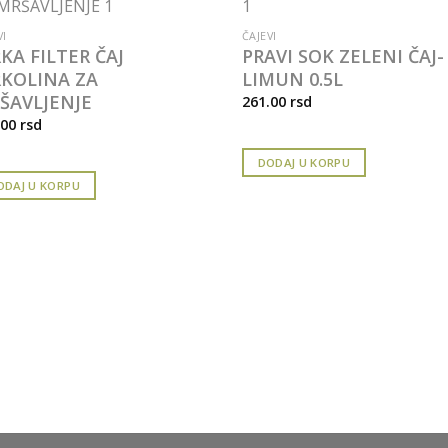
VI
ČAJEVI
RKA FILTER ČAJ
PRAVI SOK ZELENI ČAJ-
RKOLINA ZA
LIMUN 0.5L
ŠAVLJENJE
261.00
rsd
.00
rsd
DODAJ U KORPU
ODAJ U KORPU