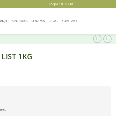
Korpa /
0.00
rsd
ANJE I ISPORUKA
O NAMA
BLOG
KONTAKT
LIST 1KG
enu.