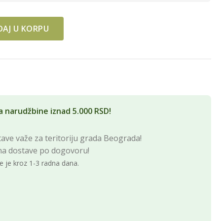
AJ U KORPU
ntity
a narudžbine iznad 5.000 RSD!
ave važe za teritoriju grada Beograda!
na dostave po dogovoru!
e je kroz 1-3 radna dana.