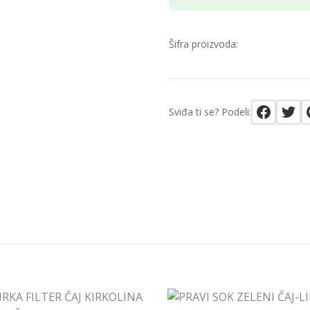
Šifra proizvoda:
Sviđa ti se? Podeli: