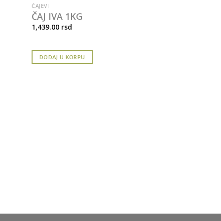
ČAJEVI
ČAJ IVA 1KG
1,439.00
rsd
DODAJ U KORPU
ČAJEVI
FRUCTUS FIL
NARANDZA+
215.00
rsd
DODAJ U KORPU