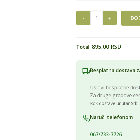
DOD
ČAJ MASLAČAK LIST 1KG qua
895,00 RSD
Total:
Besplatna dostava z
Uslovi besplatne dost
Za druge gradove ce
Rok dostave unutar Srbij
Naruči telefonom
067/733-7726