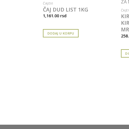
ČAJEVI
ČAJ DUD LIST 1KG
ČAJE
KI
1,161.00
rsd
KI
MR
DODAJ U KORPU
258
D