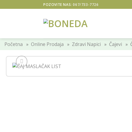
Skip
POZOVITE NAS:
067/733-7726
to
content
Početna
»
Online Prodaja
»
Zdravi Napici
»
Čajevi
» Č