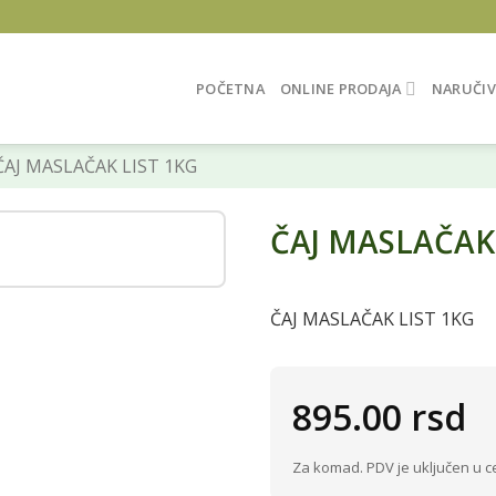
POČETNA
ONLINE PRODAJA
NARUČIV
AJ MASLAČAK LIST 1KG
ČAJ MASLAČAK 
ČAJ MASLAČAK LIST 1KG
895.00
rsd
Za komad. PDV je uključen u c