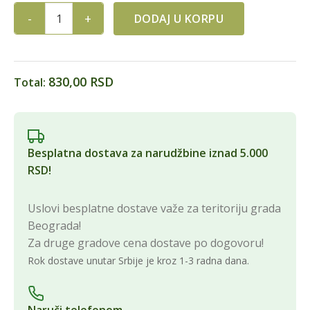
DODAJ U KORPU
BEBETO GUMENE BOMBONE SPAGETI JAGODA 1KG quantity
830,00 RSD
Total:
Besplatna dostava za narudžbine iznad 5.000
RSD!
Uslovi besplatne dostave važe za teritoriju grada
Beograda!
Za druge gradove cena dostave po dogovoru!
Rok dostave unutar Srbije je kroz 1-3 radna dana.
Naruči telefonom