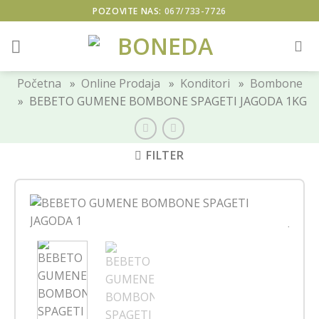
Skip
POZOVITE NAS:
067/733-7726
to
content
Početna
»
Online Prodaja
»
Konditori
»
Bombone
» BEBETO GUMENE BOMBONE SPAGETI JAGODA 1KG
FILTER