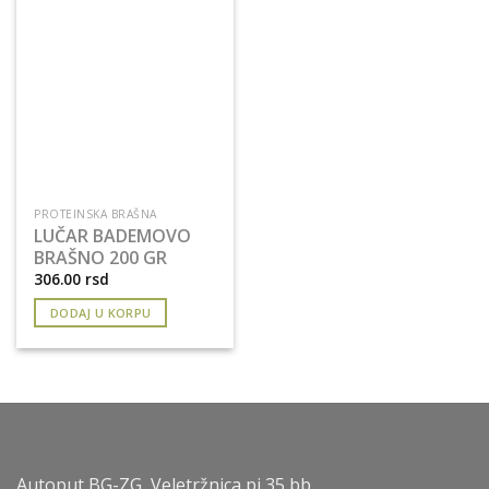
PROTEINSKA BRAŠNA
LUČAR BADEMOVO
BRAŠNO 200 GR
306.00
rsd
DODAJ U KORPU
Autoput BG-ZG, Veletržnica pj 35,bb