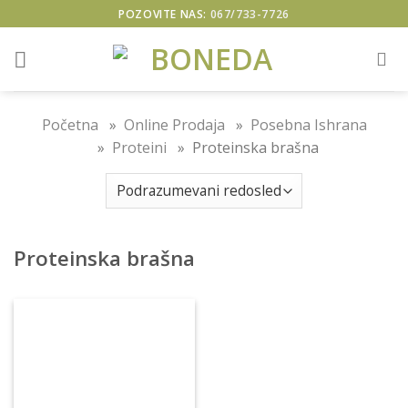
Skip
POZOVITE NAS:
067/733-7726
to
content
Početna
»
Online Prodaja
»
Posebna Ishrana
»
Proteini
» Proteinska brašna
Proteinska brašna