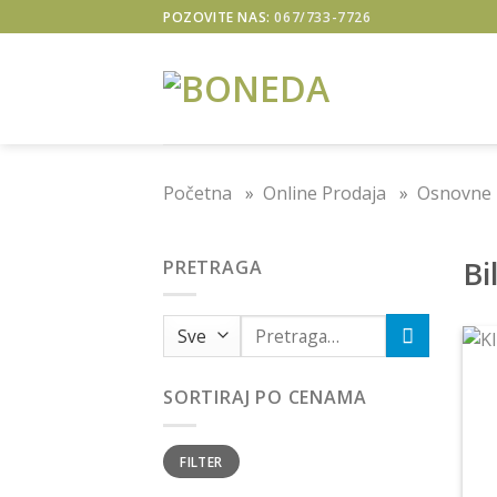
Skip
POZOVITE NAS:
067/733-7726
to
content
Početna
»
Online Prodaja
»
Osnovne 
Bi
PRETRAGA
SORTIRAJ PO CENAMA
FILTER