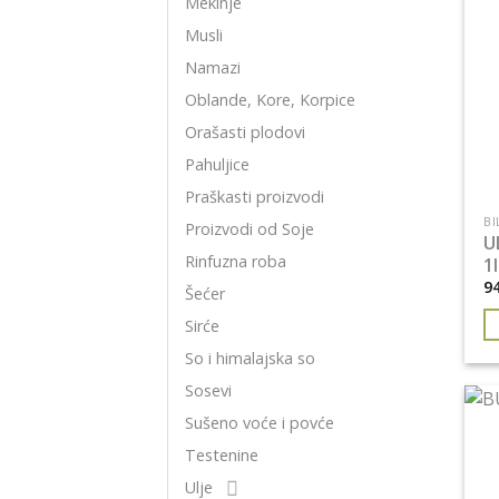
Mekinje
Musli
Namazi
Oblande, Kore, Korpice
Orašasti plodovi
Pahuljice
Praškasti proizvodi
BI
Proizvodi od Soje
U
Rinfuzna roba
1
9
Šećer
Sirće
So i himalajska so
Sosevi
Sušeno voće i povće
Testenine
Ulje