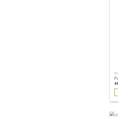
BI
P
4