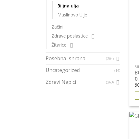
Biljna ulja
Maslinovo Ulje
Začini
Zdrave poslastice
Žitarice
Posebna Ishrana
(204)
BI
Uncategorized
(14)
B
0
Zdravi Napici
(263)
9