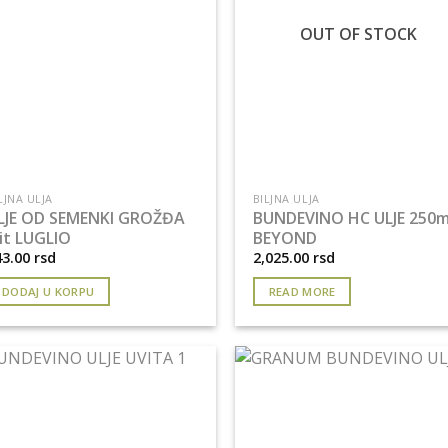
OUT OF STOCK
LJNA ULJA
BILJNA ULJA
LJE OD SEMENKI GROŽĐA
BUNDEVINO HC ULJE 250m
lit LUGLIO
BEYOND
43.00
rsd
2,025.00
rsd
DODAJ U KORPU
READ MORE