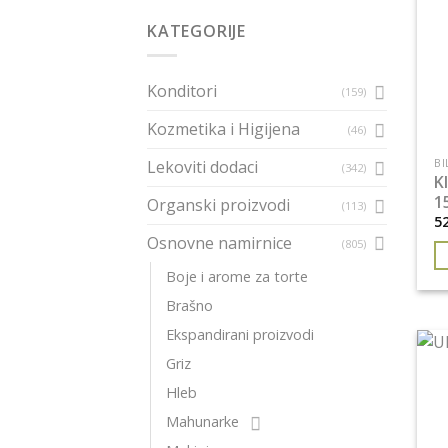
KATEGORIJE
Konditori
(159)
Kozmetika i Higijena
(46)
BI
Lekoviti dodaci
(342)
K
1
Organski proizvodi
(113)
5
Osnovne namirnice
(805)
Boje i arome za torte
Brašno
Ekspandirani proizvodi
Griz
Hleb
Mahunarke